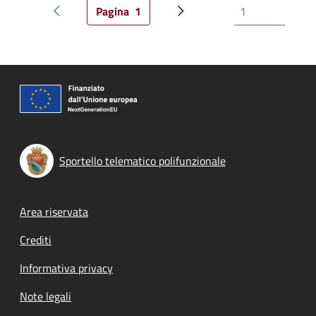
Pagina
1
Pagina precedente
Pagina attuale
Prossima pagina
Sportello telematico polifunzionale
Footer menu
Area riservata
Crediti
Informativa privacy
Note legali