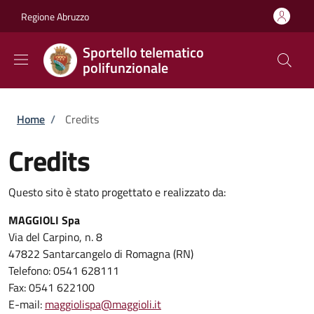
Salta al contenuto principale
Skip to footer content
Regione Abruzzo
Sportello telematico
polifunzionale
Briciole di pane
Home
/
Credits
Credits
Questo sito è stato progettato e realizzato da:
MAGGIOLI Spa
Via del Carpino, n. 8
47822 Santarcangelo di Romagna (RN)
Telefono: 0541 628111
Fax: 0541 622100
E-mail:
maggiolispa@maggioli.it