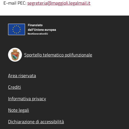
E-mail PEC:
segreteria@maggioli.legalmail.it
Sportello telematico polifunzionale
Footer menu
Area riservata
Crediti
Informativa privacy
Note legali
Dichiarazione di accessibilità