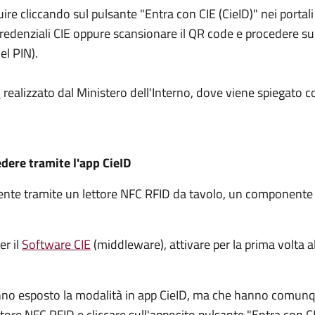
guire cliccando sul pulsante "Entra con CIE (CieID)" nei port
e credenziali CIE oppure scansionare il QR code e procedere 
el PIN).
l
realizzato dal Ministero dell'Interno, dove viene spiegato c
edere tramite l'app CieID
amente tramite un lettore NFC RFID da tavolo, un component
er il
Software CIE
(middleware), attivare per la prima volta al
nno esposto la modalità in app CieID, ma che hanno comunqu
ettore NFC RFID e cliccare sull'apposito pulsante "Entra con CI