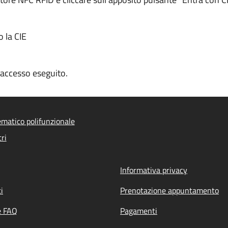
o la CIE
n accesso eseguito.
ematico polifunzionale
ri
Informativa privacy
i
Prenotazione appuntamento
e FAQ
Pagamenti