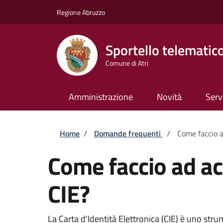
Salta al contenuto principale
Skip to footer content
Regione Abruzzo
Sportello telematic
Comune di Atri
Amministrazione
Novità
Serv
Briciole di pane
Home
/
Domande frequenti
/
Come faccio a
Come faccio ad acc
CIE?
La Carta d'Identità Elettronica (CIE) è uno strum