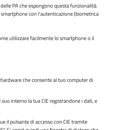
ali delle PA che espongono questa funzionalità.
su smartphone con l'autenticazione (biometrica
ome utilizzare facilmente lo smartphone o il
e hardware che consente al tuo computer di
 suo interno la tua CIE registrandone i dati, e
e il pulsante di accesso con CIE tramite
E". Si aprirà quindi una finestra di dialogo che