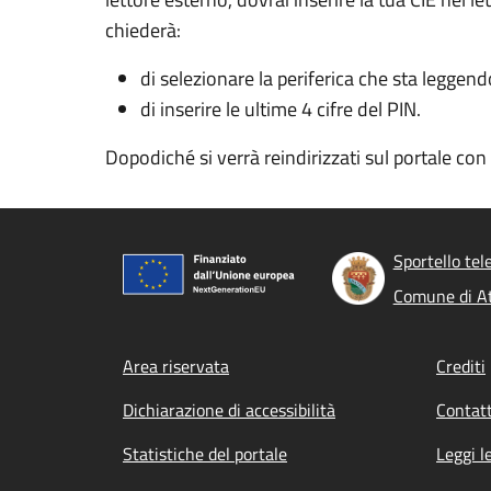
chiederà:
di selezionare la periferica che sta leggend
di inserire le ultime 4 cifre del PIN.
Dopodiché si verrà reindirizzati sul portale co
Sportello tel
Comune di At
Footer menu
Area riservata
Crediti
Dichiarazione di accessibilità
Contatt
Statistiche del portale
Leggi l