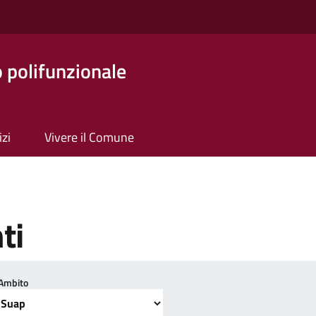
o polifunzionale
izi
Vivere il Comune
ti
Ambito