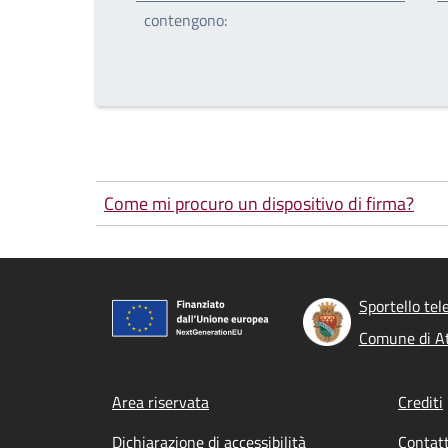
contengono:
Come mi procuro un dispositivo di firma?
Sportello tel
Comune di At
Footer menu
Area riservata
Crediti
Dichiarazione di accessibilità
Contatt