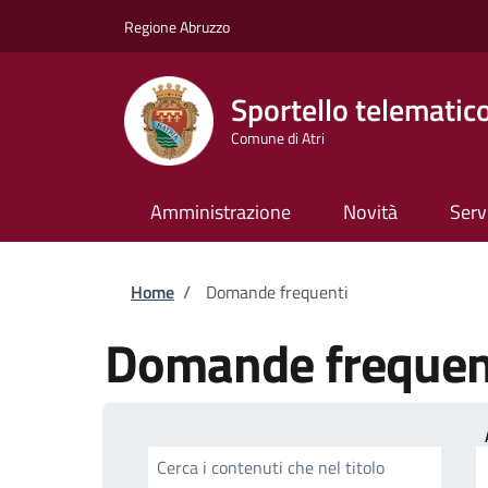
Salta al contenuto principale
Skip to footer content
Regione Abruzzo
Sportello telematic
Comune di Atri
Amministrazione
Novità
Serv
Briciole di pane
Home
/
Domande frequenti
Domande frequen
Cerca i contenuti che nel titolo