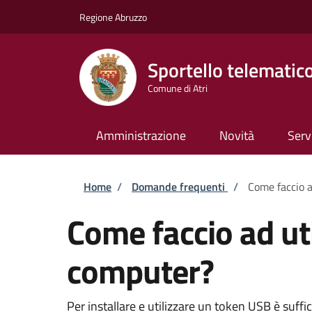
Salta al contenuto principale
Skip to footer content
Regione Abruzzo
Sportello telematic
Comune di Atri
Amministrazione
Novità
Serv
Briciole di pane
Home
/
Domande frequenti
/
Come faccio a
Come faccio ad ut
computer?
Per installare e utilizzare un token USB è suffi