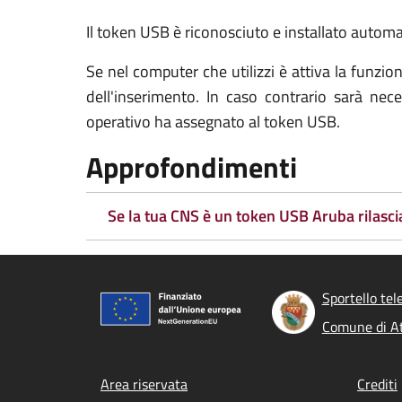
Il token USB è riconosciuto e installato automat
Se nel computer che utilizzi è attiva la funz
dell'inserimento. In caso contrario sarà ne
operativo ha assegnato al token USB.
Approfondimenti
Se la tua CNS è un token USB Aruba rilasci
Sportello tel
Comune di At
Footer menu
Area riservata
Crediti