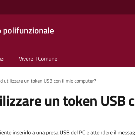
o polifunzionale
izi
Vivere il Comune
d utilizzare un token USB con il mio computer?
ilizzare un token USB c
ciente inserirlo a una presa USB del PC e attendere il messag