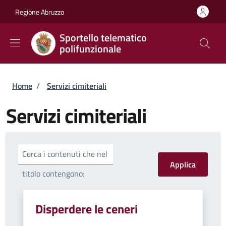
Salta al contenuto principale
Skip to footer content
Regione Abruzzo
Sportello telematico
polifunzionale
Briciole di pane
Home
/
Servizi cimiteriali
Servizi cimiteriali
Cerca i contenuti che nel
titolo contengono:
Disperdere le ceneri