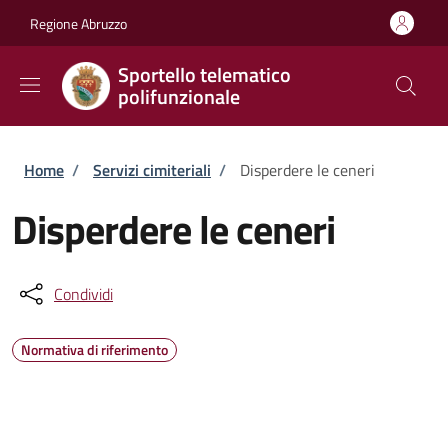
Salta al contenuto principale
Skip to footer content
Regione Abruzzo
Sportello telematico
polifunzionale
Briciole di pane
Home
/
Servizi cimiteriali
/
Disperdere le ceneri
Disperdere le ceneri
Condividi
Normativa di riferimento