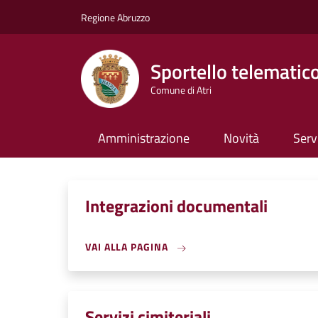
Salta al contenuto principale
Skip to footer content
Regione Abruzzo
Sportello telematic
Comune di Atri
Amministrazione
Novità
Serv
Integrazioni documentali
VAI ALLA PAGINA
Servizi cimiteriali