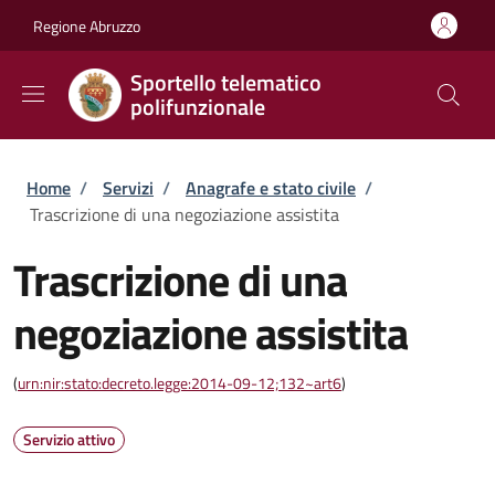
Salta al contenuto principale
Skip to footer content
Regione Abruzzo
Sportello telematico
polifunzionale
Briciole di pane
Home
/
Servizi
/
Anagrafe e stato civile
/
Trascrizione di una negoziazione assistita
Trascrizione di una
negoziazione assistita
(
urn:nir:stato:decreto.legge:2014-09-12;132~art6
)
Servizio attivo