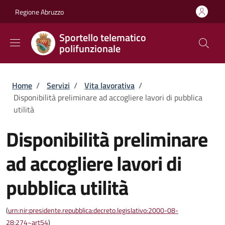
Salta al contenuto principale
Skip to footer content
Regione Abruzzo
Sportello telematico
polifunzionale
Briciole di pane
Home
/
Servizi
/
Vita lavorativa
/
Disponibilità preliminare ad accogliere lavori di pubblica
utilità
Disponibilità preliminare
ad accogliere lavori di
pubblica utilità
(
urn:nir:presidente.repubblica:decreto.legislativo:2000-08-
28;274~art54
)