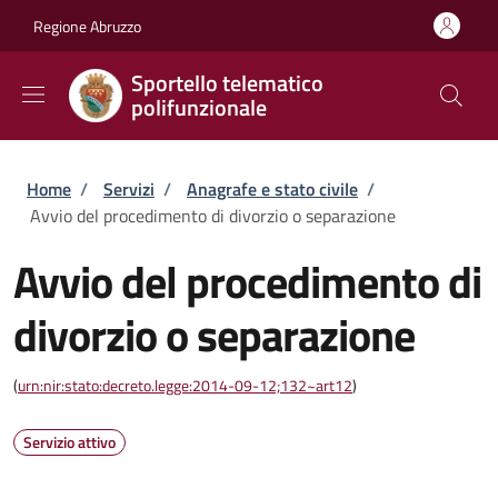
Salta al contenuto principale
Skip to footer content
Regione Abruzzo
Sportello telematico
polifunzionale
Briciole di pane
Home
/
Servizi
/
Anagrafe e stato civile
/
Avvio del procedimento di divorzio o separazione
Avvio del procedimento di
divorzio o separazione
(
urn:nir:stato:decreto.legge:2014-09-12;132~art12
)
Servizio attivo