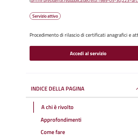
(
urn:nir:presidente.repubblica:decreto:1989-05-30;223~ar
Servizio attivo
Procedimento di rilascio di certificati anagrafici e att
Accedi al servizio
INDICE DELLA PAGINA
A chi è rivolto
Approfondimenti
Come fare