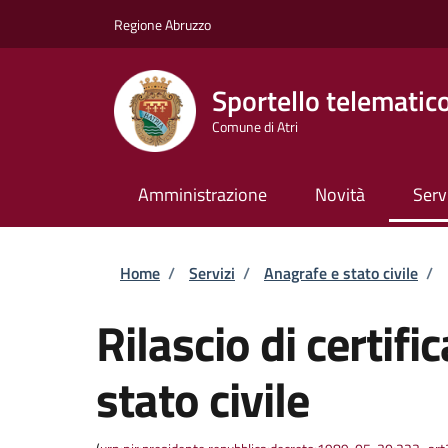
Salta al contenuto principale
Skip to footer content
Regione Abruzzo
Sportello telematic
Comune di Atri
Amministrazione
Novità
Serv
Briciole di pane
Home
/
Servizi
/
Anagrafe e stato civile
/
Rilascio di certific
stato civile