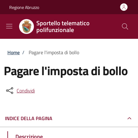
Salta al contenuto principale
Skip to footer content
Regione Abruzzo
Sportello telematico
polifunzionale
Briciole di pane
Home
/
Pagare l'imposta di bollo
Pagare l'imposta di bollo
Condividi
INDICE DELLA PAGINA
Descrizione