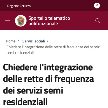
Salta al contenuto principale
Skip to footer content
Regione Abruzzo
Sportello telematico
polifunzionale
Briciole di pane
Home
/
Servizi sociali
/
Chiedere l'integrazione delle rette di frequenza dei servizi
semi residenziali
Chiedere l'integrazione
delle rette di frequenza
dei servizi semi
residenziali