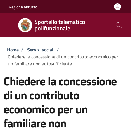
Salta al contenuto principale
Skip to footer content
Regione Abruzzo
Sportello telematico
polifunzionale
Briciole di pane
Home
/
Servizi sociali
/
Chiedere la concessione di un contributo economico per
un familiare non autosufficiente
Chiedere la concessione
di un contributo
economico per un
familiare non