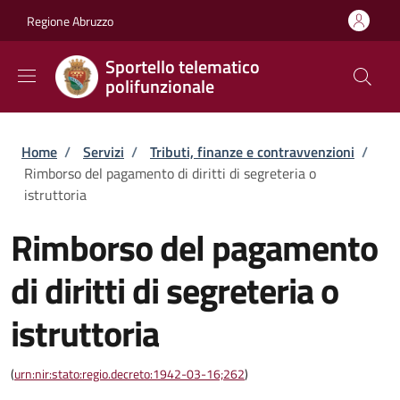
Salta al contenuto principale
Skip to footer content
Regione Abruzzo
Sportello telematico
polifunzionale
Briciole di pane
Home
/
Servizi
/
Tributi, finanze e contravvenzioni
/
Rimborso del pagamento di diritti di segreteria o
istruttoria
Rimborso del pagamento
di diritti di segreteria o
istruttoria
(
urn:nir:stato:regio.decreto:1942-03-16;262
)