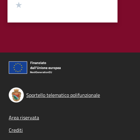
Valuta 1 stelle su 5
Sportello telematico polifunzionale
Footer menu
Area riservata
Crediti