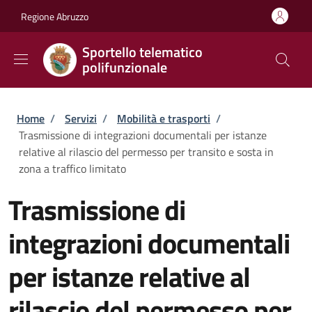
Salta al contenuto principale
Skip to footer content
Regione Abruzzo
Sportello telematico
polifunzionale
Briciole di pane
Home
/
Servizi
/
Mobilità e trasporti
/
Trasmissione di integrazioni documentali per istanze
relative al rilascio del permesso per transito e sosta in
zona a traffico limitato
Trasmissione di
integrazioni documentali
per istanze relative al
rilascio del permesso per