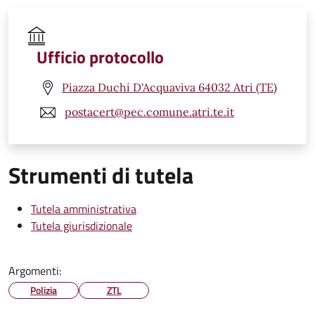
Ufficio protocollo
Piazza Duchi D'Acquaviva 64032 Atri (TE)
postacert@pec.comune.atri.te.it
Strumenti di tutela
Tutela amministrativa
Tutela giurisdizionale
Argomenti:
Polizia
ZTL