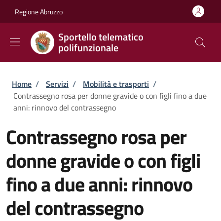
Salta al contenuto principale
Skip to footer content
Regione Abruzzo
Sportello telematico
polifunzionale
Briciole di pane
Home
/
Servizi
/
Mobilità e trasporti
/
Contrassegno rosa per donne gravide o con figli fino a due
anni: rinnovo del contrassegno
Contrassegno rosa per
donne gravide o con figli
fino a due anni: rinnovo
del contrassegno