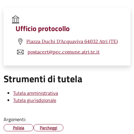
Ufficio protocollo
Piazza Duchi D'Acquaviva 64032 Atri (TE)
postacert@pec.comune.atri.te.it
Strumenti di tutela
Tutela amministrativa
Tutela giurisdizionale
Argomenti:
Polizia
Parcheggi