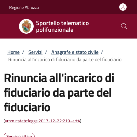
Salta al contenuto principale
Skip to footer content
Regione Abruzzo
Sportello telematico
polifunzionale
Briciole di pane
Home
/
Servizi
/
Anagrafe e stato civile
/
Rinuncia all'incarico di fiduciario da parte del fiduciario
Rinuncia all'incarico di
fiduciario da parte del
fiduciario
(
urn:nir:stato:legge:2017-12-22;219~art4
)
Servizio attivo