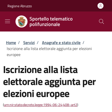
Salta al contenuto principale
Skip to footer content
Regione Abruzzo
Sportello telematico
polifunzionale
Briciole di pane
Home
/
Servizi
/
Anagrafe e stato civile
/
Iscrizione alla lista elettorale aggiunta per elezioni
europee
Iscrizione alla lista
elettorale aggiunta per
elezioni europee
(
urn:nir:stato:decreto.legge:1994-06-24;408~art2
)