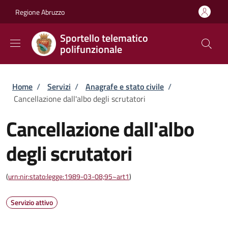
Salta al contenuto principale
Skip to footer content
Regione Abruzzo
Sportello telematico
polifunzionale
Briciole di pane
Home
/
Servizi
/
Anagrafe e stato civile
/
Cancellazione dall'albo degli scrutatori
Cancellazione dall'albo
degli scrutatori
(
urn:nir:stato:legge:1989-03-08;95~art1
)
Servizio attivo