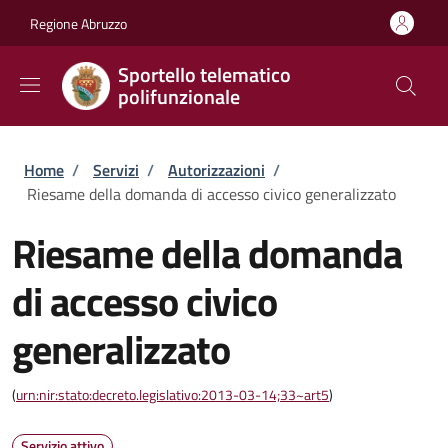
Salta al contenuto principale
Skip to footer content
Regione Abruzzo
Sportello telematico
polifunzionale
Briciole di pane
Home
/
Servizi
/
Autorizzazioni
/
Riesame della domanda di accesso civico generalizzato
Riesame della domanda
di accesso civico
generalizzato
(
urn:nir:stato:decreto.legislativo:2013-03-14;33~art5
)
Servizio attivo