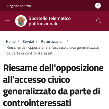
Salta al contenuto principale
Skip to footer content
Regione Abruzzo
Sportello telematico
polifunzionale
Briciole di pane
Home
/
Servizi
/
Autorizzazioni
/
Riesame dell'opposizione all'accesso civico generalizzato
da parte di controinteressati
Riesame dell'opposizione
all'accesso civico
generalizzato da parte di
controinteressati